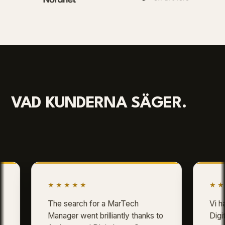
VAD KUNDERNA SÄGER.
★★★★★
★★★★
The search for a MarTech
Vi hade n
Manager went brilliantly thanks to
Digitalent