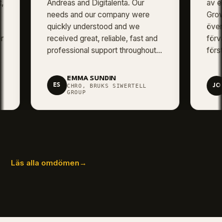
Andreas and Digitalenta. Our
av en E
needs and our company were
Growth Ma
quickly understood and we
överträffa
received great, reliable, fast and
förväntni
professional support throughout
förståels
the entire recruitment mission.
lyckades 
som pass
EMMA SUNDIN
JA
rollen oc
ES
CHRO, BRUKS SIWERTELL
JO
VD,
GROUP
Läs alla omdömen
→