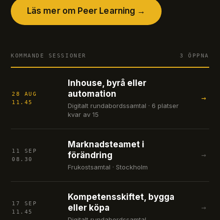
Läs mer om Peer Learning →
KOMMANDE SESSIONER
3
ÖPPNA
Inhouse, byrå eller
automation
28 AUG
→
11.45
Digitalt rundabordssamtal · 6 platser
kvar av 15
Marknadsteamet i
11 SEP
förändring
→
08.30
Frukostsamtal · Stockholm
Kompetensskiftet, bygga
17 SEP
eller köpa
→
11.45
Digitalt rundabordssamtal