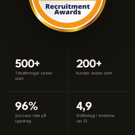
500+
200+
Tillsättningar sedan
Kunder sedan start
start
96%
4,9
Success rate på
Snittbetyg i omdöme
uppdrag
(av 5)