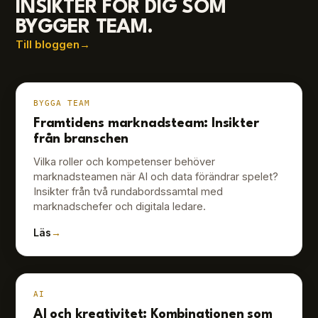
INSIKTER FÖR DIG SOM
BYGGER TEAM.
Till bloggen
→
BYGGA TEAM
Framtidens marknadsteam: Insikter
från branschen
Vilka roller och kompetenser behöver
marknadsteamen när AI och data förändrar spelet?
Insikter från två rundabordssamtal med
marknadschefer och digitala ledare.
Läs
→
AI
AI och kreativitet: Kombinationen som