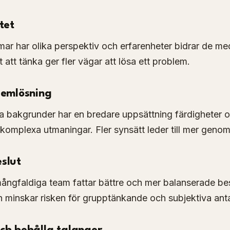
tet
 har olika perspektiv och erfarenheter bidrar de med
tt att tänka ger fler vägar att lösa ett problem.
lemlösning
a bakgrunder har en bredare uppsättning färdigheter o
a komplexa utmaningar. Fler synsätt leder till mer genom
slut
 mångfaldiga team fattar bättre och mer balanserade bes
n minskar risken för grupptänkande och subjektiva an