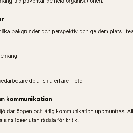
mångfald påverkar de hela organisationen.
er
ka bakgrunder och perspektiv och ge dem plats i te
enemang
 medarbetare delar sina erfarenheter
en kommunikation
ljö där öppen och ärlig kommunikation uppmuntras. All
 sina idéer utan rädsla för kritik.