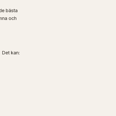
 de bästa
omna och
. Det kan: