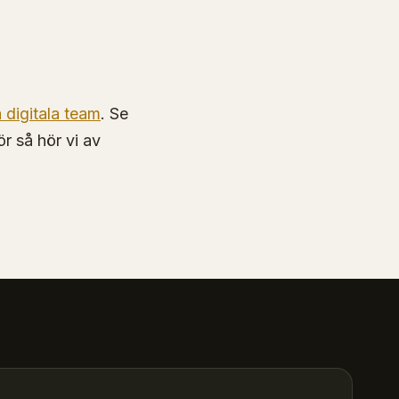
 digitala team
. Se
ör så hör vi av