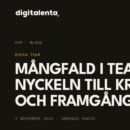
HEM
/
BLOGG
BYGGA TEAM
MÅNGFALD I TE
NYCKELN TILL K
OCH FRAMGÅN
5 NOVEMBER 2024
/
ANDREAS RAUCH