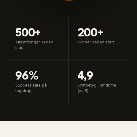
500+
200+
Tillsättningar sedan
Kunder sedan start
start
96%
4,9
Success rate på
Snittbetyg i omdöme
uppdrag
(av 5)