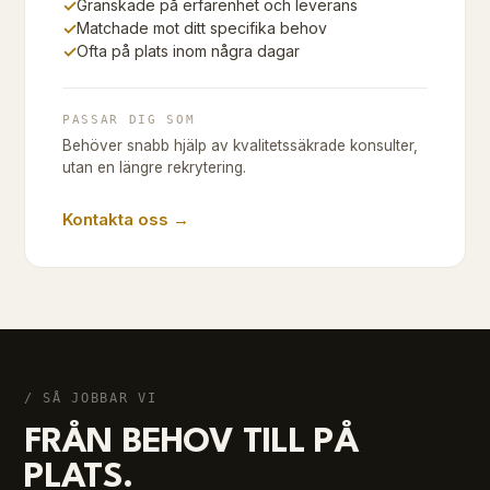
✓
Granskade på erfarenhet och leverans
✓
Matchade mot ditt specifika behov
✓
Ofta på plats inom några dagar
PASSAR DIG SOM
Behöver snabb hjälp av kvalitetssäkrade konsulter,
utan en längre rekrytering.
Kontakta oss →
/ SÅ JOBBAR VI
FRÅN BEHOV TILL PÅ
PLATS.