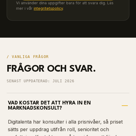
Vi använder dina uppgifter bara för att svara dig. Läs
mer i vår
integritetspolicy
.
/ VANLIGA FRÅGOR
FRÅGOR OCH SVAR.
SENAST UPPDATERAD: JULI 2026
VAD KOSTAR DET ATT HYRA IN EN
MARKNADSKONSULT?
Digitalenta har konsulter i alla prisnivåer, så priset
sätts per uppdrag utifrån roll, senioritet och