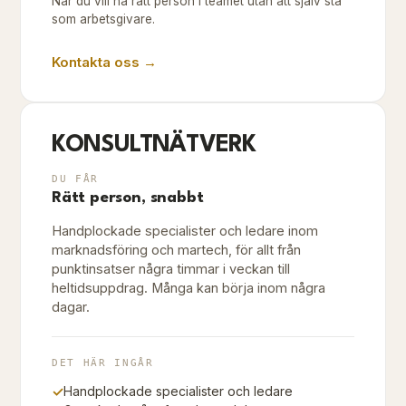
När du vill ha rätt person i teamet utan att själv stå
som arbetsgivare.
Kontakta oss →
KONSULTNÄTVERK
DU FÅR
Rätt person, snabbt
Handplockade specialister och ledare inom
marknadsföring och martech, för allt från
punktinsatser några timmar i veckan till
heltidsuppdrag. Många kan börja inom några
dagar.
DET HÄR INGÅR
✓
Handplockade specialister och ledare